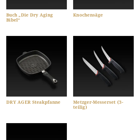
Buch „Die Dry Aging
Knochensäge
Bibel“
DRY AGER Steakpfanne
Metzger-Messerset (3-
teilig)