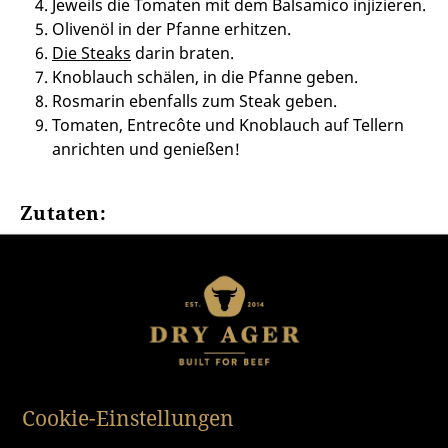
Jeweils die Tomaten mit dem Balsamico injizieren.
Olivenöl in der Pfanne erhitzen.
Die Steaks
darin braten.
Knoblauch schälen, in die Pfanne geben.
Rosmarin ebenfalls zum Steak geben.
Tomaten, Entrecôte und Knoblauch auf Tellern
anrichten und genießen!
Zutaten:
Für 4 Personen
4 Dry-Aged Entrecôte a 200 Gramm
Salz
Pfeffer
100 Gramm rote Cherrytomaten
100 Gramm gelbe Cherrytomaten
20 ml alten Balsamico
Cookie-Einstellungen
1 Zweig Rosmarin
etwas Olivenöl