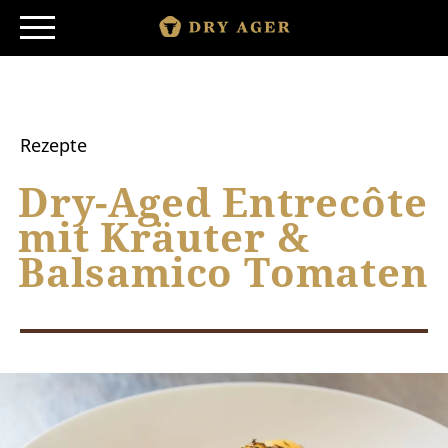
Skip
to
content
SHOP
SMARTAGING
Rezepte
PRODUKTE
Dry-Aged Entrecôte
mit Kräuter &
PRINZIP
Balsamico Tomaten
STORY
ENTDECKEN
|
|
EN
ES
MORE COUNTRIES