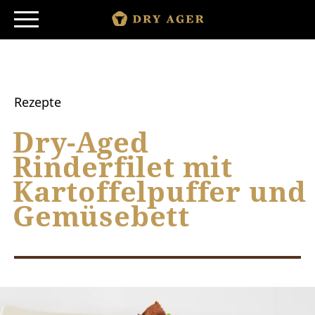
Skip
to
content
SHOP
SMARTAGING
Rezepte
PRODUKTE
Dry-Aged
Rinderfilet mit
PRINZIP
Kartoffelpuffer und
STORY
Gemüsebett
ENTDECKEN
|
|
EN
ES
MORE COUNTRIES