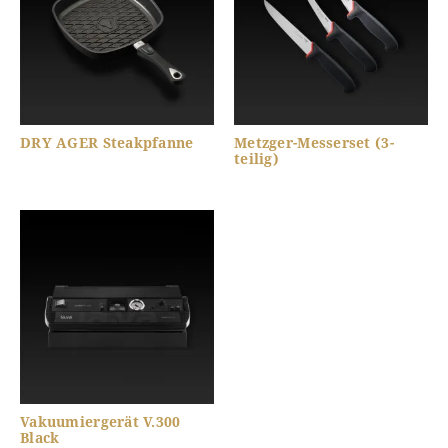
DRY AGER Steakpfanne
Metzger-Messerset (3-
teilig)
Vakuumiergerät V.300
Black