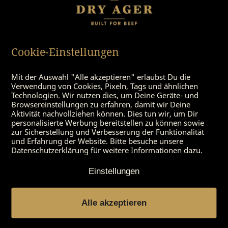
weitere 2 Minuten backen, bis der Reibekuchen
rundum eine goldbraune Farbe hat.
So fortfahren, bis der Teig aufgebraucht ist.
Mit den restlichen Zutaten anrichten und
Cookie-Einstellungen
genießen.
Mit der Auswahl "Alle akzeptieren" erlaubst Du die
Verwendung von Cookies, Pixeln, Tags und ähnlichen
Tipp
: Zu diesem feinen aber auch leicht rustikalen
Technologien. Wir nutzen dies, um Deine Geräte- und
Gericht passt ein frisches Craft-Bier – aber auch ein
Browsereinstellungen zu erfahren, damit wir Deine
Aktivität nachvollziehen können. Dies tun wir, um Dir
fruchtbetonter Rose Wein ist einen versuch Wert.
personalisierte Werbung bereitstellen zu können sowie
Zum Gericht harmoniert eine leichte Pfeffersoße
zur Sicherstellung und Verbesserung der Funktionalität
oder ein herzhafter Dip für den Kartoffelpuffer.
und Erfahrung der Website. Bitte besuche unsere
Datenschutzerklärung für weitere Informationen dazu.
Zutaten:
Einstellungen
Alle akzeptieren
für 4 Personen:
4 dicke Scheiben Rinderfilet