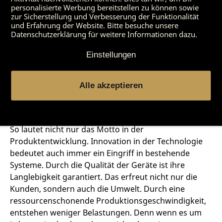
Jahren gemeinsam mit einem Lebensmittellabor und
personalisierte Werbung bereitstellen zu können sowie
zwei Metzgermeistern entwickelt und getestet. Aber
zur Sicherstellung und Verbesserung der Funktionalität
und Erfahrung der Website. Bitte besuche unsere
nicht nur diese haben den DRY AGER® für sehr gut
Datenschutzerklärung für weitere Informationen dazu.
befunden, auch
zahlreiche Tests in Fachzeitschriften
und Testimonials
wie die Dry-Aging Experten „Der
Einstellungen
Ludwig“ oder Ludwig Maurer belegen die gute
Qualität eines hochwertigen Produkts.
Alle akzeptieren
Weiter denken
So lautet nicht nur das Motto in der
Produktentwicklung. Innovation in der Technologie
bedeutet auch immer ein Eingriff in bestehende
Systeme. Durch die Qualität der Geräte ist ihre
Langlebigkeit garantiert. Das erfreut nicht nur die
Kunden, sondern auch die Umwelt. Durch eine
ressourcenschonende Produktionsgeschwindigkeit,
entstehen weniger Belastungen. Denn wenn es um