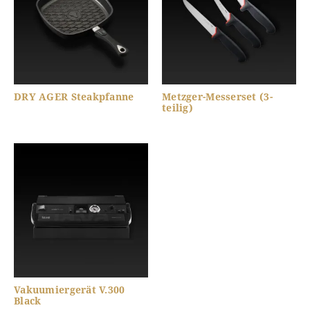
DRY AGER Steakpfanne
Metzger-Messerset (3-
teilig)
Vakuumiergerät V.300
Black