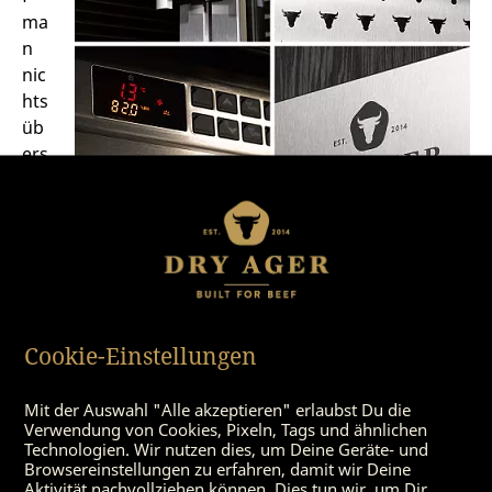
ma
n
nic
hts
üb
ers
Kni
e
bre
che
n.
Genauso gilt das auch bei der Entwicklung neuer
Technologien. Hochwertige Produkte sind nicht nur
Cookie-Einstellungen
aus gutem Material gebaut, sondern entsprechen
auch in Funktion und Bedienkomfort den Ansprüchen
Mit der Auswahl "Alle akzeptieren" erlaubst Du die
der Verbraucher. Damit dies gewährleistet ist,
Verwendung von Cookies, Pixeln, Tags und ähnlichen
arbeiten die Macher hinter dem DRY AGER® mit
Technologien. Wir nutzen dies, um Deine Geräte- und
Browsereinstellungen zu erfahren, damit wir Deine
Spezialisten. Der Reifeschrank wurde in vier langen
Aktivität nachvollziehen können. Dies tun wir, um Dir