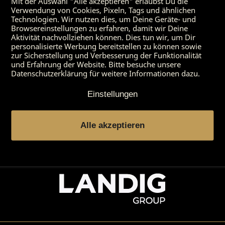
Mit der Auswahl "Alle akzeptieren" erlaubst Du die
Verwendung von Cookies, Pixeln, Tags und ähnlichen
Shop
Technologien. Wir nutzen dies, um Deine Geräte- und
Browsereinstellungen zu erfahren, damit wir Deine
Service & Kontakt
Aktivität nachvollziehen können. Dies tun wir, um Dir
personalisierte Werbung bereitstellen zu können sowie
zur Sicherstellung und Verbesserung der Funktionalität
DRY AGER
und Erfahrung der Website. Bitte besuche unsere
Datenschutzerklärung für weitere Informationen dazu.
Entdecken
Einstellungen
Rechtliches
Alle akzeptieren
Powered by