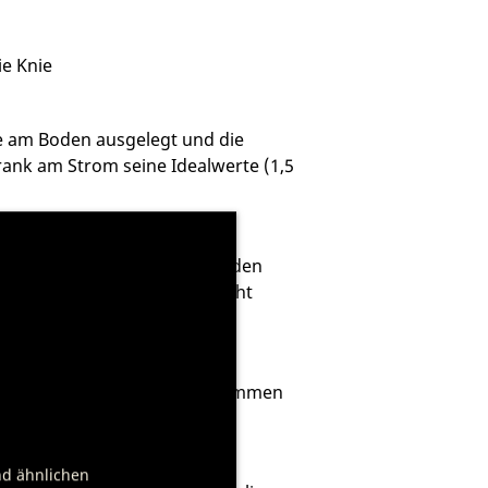
e Knie
cke am Boden ausgelegt und die
ank am Strom seine Idealwerte (1,5
beren, dickeren Ende. Statt den
 gesamte Prozedur sollte nicht
Schutzfolie aus Plastik abgenommen
nd ähnlichen