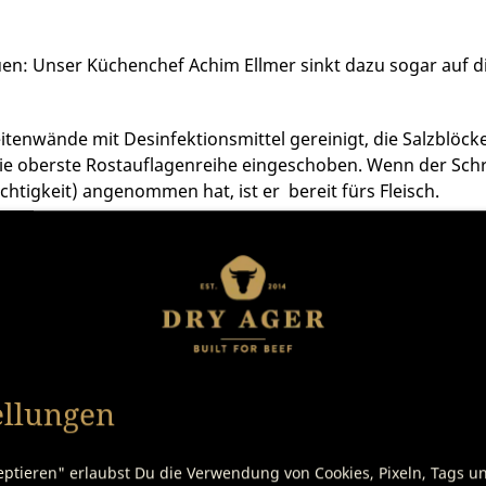
n: Unser Küchenchef Achim Ellmer sinkt dazu sogar auf di
Seitenwände mit Desinfektionsmittel gereinigt, die Salzblö
ie oberste Rostauflagenreihe eingeschoben. Wenn der Schr
htigkeit) angenommen hat, ist er bereit fürs Fleisch.
 zwischen zwei Rippen im Fleisch verankern, und zwar am o
man auch eine feste Schnur als Verankerung verwenden. Die
 das Fleisch nicht warm wird.
festigt ist und nicht mehr bewegt werden muss, kann die 
ellungen
hrung unbedingt Hygienehandschuhe tragen.
eptieren" erlaubst Du die Verwendung von Cookies, Pixeln, Tags u