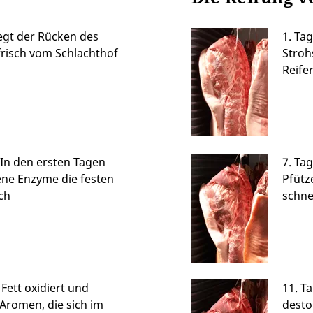
iegt der Rücken des
1. Ta
frisch vom Schlachthof
Stroh
Reife
: In den ersten Tagen
7. Ta
ene Enzyme die festen
Pfütz
ch
schne
Fett oxidiert und
11. Ta
 Aromen, die sich im
desto