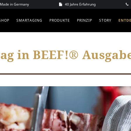
– Made in Germany
40 Jahre Erfahrung
SHOP
SMARTAGING
PRODUKTE
PRINZIP
STORY
ENTD
ag in BEEF!® Ausgabe