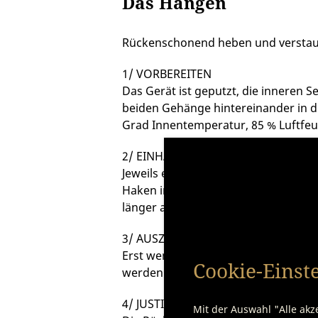
Das Hängen
Rückenschonend heben und verstaue
1/ VORBEREITEN
Das Gerät ist geputzt, die inneren 
beiden Gehänge hintereinander in d
Grad Innentemperatur, 85 % Luftfeuc
2/ EINHÄNGEN
Jeweils einen Drehhaken pro Rücken
Haken ins Fleisch zu bohren, kann 
länger als eine Stunde dauern, damit
3/ AUSZIEHEN
Erst wenn das Fleisch ordentlich be
Cookie-Einst
werden. Nun bei jeder Fleischberü
4/ JUSTIEREN
Mit der Auswahl "Alle akz