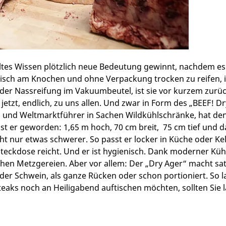
altes Wissen plötzlich neue Bedeutung gewinnt, nachdem 
eisch am Knochen und ohne Verpackung trocken zu reifen, is
der Nassreifung im Vakuumbeutel, ist sie vor kurzem zurüc
tzt, endlich, zu uns allen. Und zwar in Form des „BEEF! Dr
und Weltmarktführer in Sachen Wildkühlschränke, hat den
st er geworden: 1,65 m hoch, 70 cm breit, 75 cm tief und 
t nur etwas schwerer. So passt er locker in Küche oder Kell
eckdose reicht. Und er ist hygienisch. Dank moderner Kühl
en Metzgereien. Aber vor allem: Der „Dry Ager“ macht satt
oder Schwein, als ganze Rücken oder schon portioniert. So 
Steaks noch an Heiligabend auftischen möchten, sollten Si