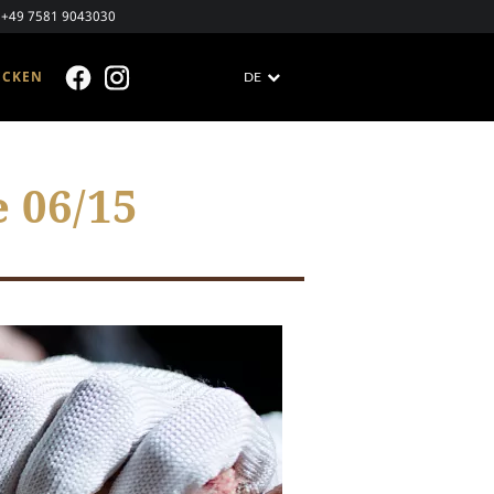
+49 7581 9043030
ECKEN
DE
FACEBOOK
INSTAGRAM
 06/15