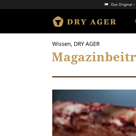
Skip
Das Original 
to
content
DRY AGER
Wissen, DRY AGER
Magazinbeitr