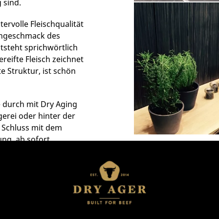
 sind.
ervolle Fleischqualität
engeschmack des
tsteht sprichwörtlich
reifte Fleisch zeichnet
e Struktur, ist schön
e durch mit Dry Aging
erei oder hinter der
 Schluss mit dem
ng, ab sofort
beste Fleisch der
schrank
.