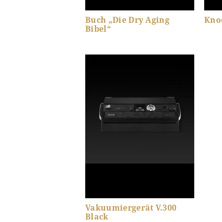
Buch „Die Dry Aging
Kno
Bibel“
Produkt-Details anzeigen
Pr
Vakuumiergerät V.300
Black