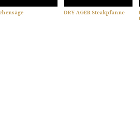
chensäge
DRY AGER Steakpfanne
odukt-Details anzeigen
Produkt-Details anzeigen