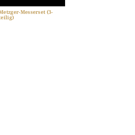
Metzger-Messerset (3-
teilig)
Produkt-Details anzeigen