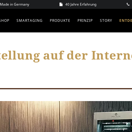
– Made in Germany
40 Jahre Erfahrung
SHOP
SMARTAGING
PRODUKTE
PRINZIP
STORY
ENTD
ellung auf der Intern