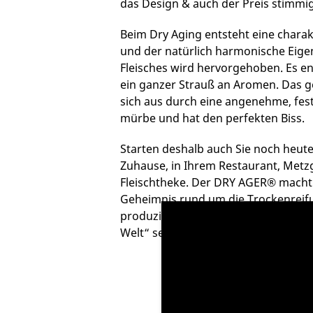
das Design & auch der Preis stimmig
Beim Dry Aging entsteht eine charakt
und der natürlich harmonische Eig
Fleisches wird hervorgehoben. Es en
ein ganzer Strauß an Aromen. Das ge
sich aus durch eine angenehme, fest
mürbe und hat den perfekten Biss.
Starten deshalb auch Sie noch heut
Zuhause, in Ihrem Restaurant, Metzg
Fleischtheke. Der DRY AGER® macht
Geheimnis rund um die Trockenreifu
produzieren Sie das „geschmacklich 
Welt“ selbst Zuhause in
Ihrem Reife