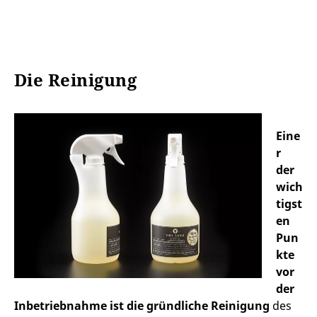
Die Reinigung
Eine
r
der
wich
tigst
en
Pun
kte
vor
der
Inbetriebnahme ist die gründliche Reinigung
des