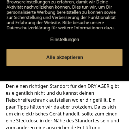
Browsereinstellungen zu erfahren, damit wir Deine
Waagrechte abgesetzt steht der DRY AGER wieder
Aktivität nachvollziehen können. Dies tun wir, um Dir
bombenfest.
Spätestens jetzt gibt es kein Zweifel
personalisierte Werbung bereitstellen zu können sowie
mehr, dass bei der mehrjährigen Konstruktion
zur Sicherstellung und Verbesserung der Funktionalität
und Erfahrung der Website. Bitte besuche unsere
und Testphase des DRY AGER an wirklich alles
Datenschutzerklärung für weitere Informationen dazu.
gedacht wurde.
Einstellungen
Alle akzeptieren
Der richtige Standort
Den einen richtigen Standort für den DRY AGER gibt
es eigentlich nicht und
du kannst deinen
Fleischreifeschrank aufstellen wo er dir gefällt.
Ein
paar Tipps hätten wir da aber trotzdem. Da es sich
um ein elektrisches Gerät handelt, sollte zum einen
eine Steckdose in der Nähe des Standortes sein und
zum anderen eine ausreichende Entlüftung