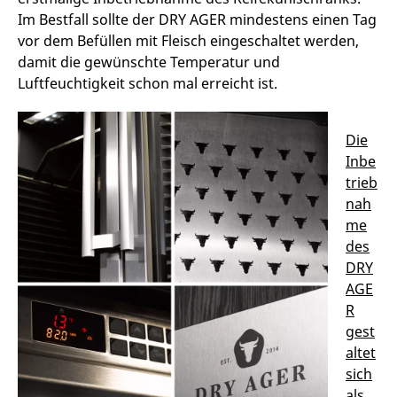
Im Bestfall sollte der DRY AGER mindestens einen Tag
vor dem Befüllen mit Fleisch eingeschaltet werden,
damit die gewünschte Temperatur und
Luftfeuchtigkeit schon mal erreicht ist.
Die
Inbe
trieb
nah
me
des
DRY
AGE
R
gest
altet
sich
als