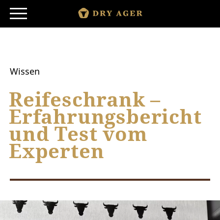
Skip
to
content
SHOP
SMARTAGING
Wissen
PRODUKTE
Reifeschrank –
Erfahrungsbericht
PRINZIP
und Test vom
STORY
Experten
ENTDECKEN
|
|
EN
ES
MORE COUNTRIES