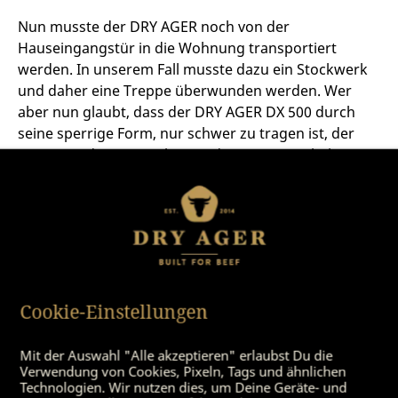
Nun musste der DRY AGER noch von der
Hauseingangstür in die Wohnung transportiert
werden. In unserem Fall musste dazu ein Stockwerk
und daher eine Treppe überwunden werden. Wer
aber nun glaubt, dass der DRY AGER DX 500 durch
seine sperrige Form, nur schwer zu tragen ist, der
irrt.
Denn die Konstrukteure des DRY AGER haben
sich sichtlich Gedanken gemacht
und Haltgriffe an
der Rückseite des Reifekühlschrankes eingeplant.
Mit
diesen guten Griffmöglichkeiten und einer zweiten
helfenden Hand, lässt sich der DRY AGER
problemlos tragen.
Eine weitere Raffinesse zeigt sich auf ebenem
Cookie-Einstellungen
Untergrund. Gehalten an den Tragegriffen und leicht
schief gestellt, lässt sich der Schrank kinderleicht
Mit der Auswahl "Alle akzeptieren" erlaubst Du die
rollen und kann so an den Bestimmungsort in der
Verwendung von Cookies, Pixeln, Tags und ähnlichen
Wohnung gebracht werden. Wieder in die
Technologien. Wir nutzen dies, um Deine Geräte- und