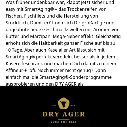
Was früher undenkbar war, klappt jetzt sicher und
easy mit SmartAging® –
das Trockenreifen von
Fischen, Fischfilets und die Herstellung von
Stockfisch
. Damit eröffnen sich Dir großartige und
ungeahnte neue Geschmackswelten mit Aromen von
Butter und Marzipan. Mega-Nebeneffekt: Gleichzeitig
erhöht sich die Haltbarkeit ganzer Fische auf bis zu
10 Tage. Aber auch Käse aller Art lässt sich mit
SmartAging® perfekt veredeln, besser als in jedem
Käsereifeschrank und machen Dich damit zu einem
Affineur-Profi. Noch immer nicht genug? Dann
einfach mal die SmartAging®-Sonderprogramme
ausprobieren und den DRY AGER als
Weinklimaschrank einsetzen, als Zigarren-Humidor,
zum Trocknen Deiner DIY-Pasta oder zum
nachhaltigen Dörren von Obst, Gemüse und Pilzen.
Und nach all dem lässt Du kurz das
Reinigungsprogramm durchlaufen – und schon