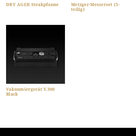
DRY AGER Steakpfanne
Metzger-Messerset (3-
teilig)
Vakuumiergerät V.300
Black