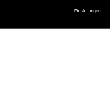
Einstellungen
derrücken Halb
Schweinerücken Ganz
ye (Deutsche Färse)
(Landschwein)
odukt-Details anzeigen
Produkt-Details anzeigen