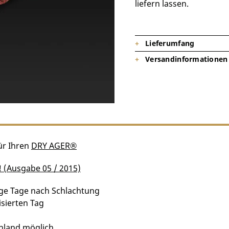
liefern lassen.
Lieferumfang
Versandinformationen
1 x Ganzer Rinderrücken, ohne Fil
Lieferzeit: 6 Tage, gekühlter Ex
in Deutschland!
für Ihren
DRY AGER®
! (Ausgabe 05 / 2015)
ige Tage nach Schlachtung
sierten Tag
hland möglich