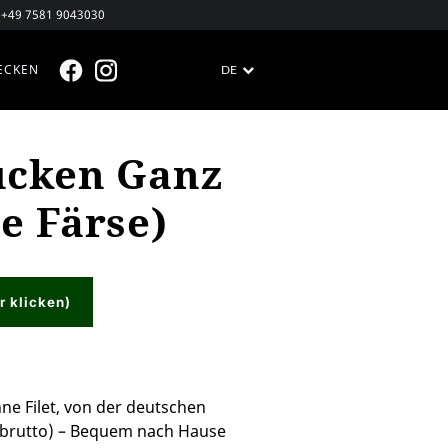
+49 7581 9043030
ECKEN
DE
FACEBOOK
INSTAGRAM
ücken Ganz
e Färse)
r klicken)
e Filet, von der deutschen
86 brutto) – Bequem nach Hause