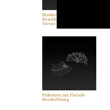
Rinderrücken Halb
Rin
Roastbeef (Deutsche
Ribe
Färse)
Produkt-Details anzeigen
Pr
Etiketten zur Fleisch-
Beschriftung