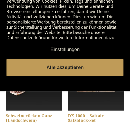
Verwendung von Cookies, Pixeln, Tags und ähnlichen
Technologien. Wir nutzen dies, um Deine Geräte- und
Browsereinstellungen zu erfahren, damit wir Deine
Aktivität nachvollziehen können. Dies tun wir, um Dir
personalisierte Werbung bereitstellen zu können sowie
zur Sicherstellung und Verbesserung der Funktionalität
und Erfahrung der Website. Bitte besuche unsere
DX 1000 – Einschieberost
Rinderrücken Ganz
Datenschutzerklärung für weitere Informationen dazu.
(Deutsche Färse)
Einstellungen
Alle akzeptieren
Schweinerücken Ganz
DX 1000 – Saltair
(Landschwein)
Salzblock-Set