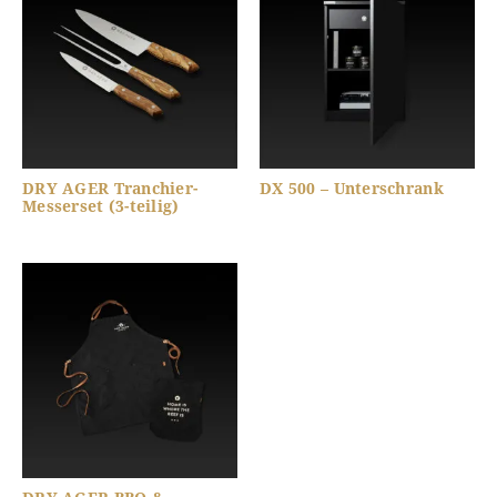
DRY AGER Tranchier-
DX 500 – Unterschrank
Messerset (3-teilig)