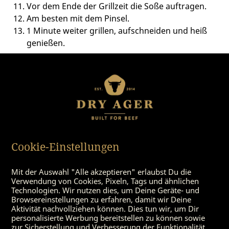
Vor dem Ende der Grillzeit die Soße auftragen.
Am besten mit dem Pinsel.
1 Minute weiter grillen, aufschneiden und heiß
genießen.
Das
Dry-Aged Entrecôte Korean Style
können Sie
mit einem frischen Salat und etwas Zwiebeln
genießen. Aber auch dünn aufgeschnitten auf
frischem Baguette oder aber mit Sobanudeln ist das
Steak eine Köstlichkeit.
Zutaten:
Cookie-Einstellungen
Mit der Auswahl "Alle akzeptieren" erlaubst Du die
Für 4 Personen
Verwendung von Cookies, Pixeln, Tags und ähnlichen
Technologien. Wir nutzen dies, um Deine Geräte- und
4 Portionen Dry-Aged Entrecôte
Browsereinstellungen zu erfahren, damit wir Deine
Aktivität nachvollziehen können. Dies tun wir, um Dir
Pfeffer
personalisierte Werbung bereitstellen zu können sowie
Fleur de Sel
zur Sicherstellung und Verbesserung der Funktionalität