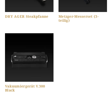
DRY AGER Steakpfanne
Metzger-Messerset (3-
teilig)
Vakuumiergerät V.300
Black