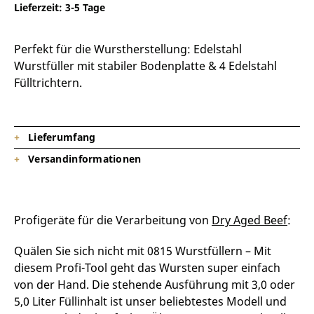
Lieferzeit:
3-5 Tage
Perfekt für die Wurstherstellung: Edelstahl
Wurstfüller mit stabiler Bodenplatte & 4 Edelstahl
Fülltrichtern.
Lieferumfang
Versandinformationen
1 x Wurstfüller stehend 3,0 Liter (Z77026)
oder
5,0
Liter (Z77027)
Lieferzeit: 3 – 5 Tage in DE + außerhalb DE + 2-3 Tage
Profigeräte für die Verarbeitung von
Dry Aged Beef
:
Quälen Sie sich nicht mit 0815 Wurstfüllern – Mit
diesem Profi-Tool geht das Wursten super einfach
von der Hand. Die stehende Ausführung mit 3,0 oder
5,0 Liter Füllinhalt ist unser beliebtestes Modell und