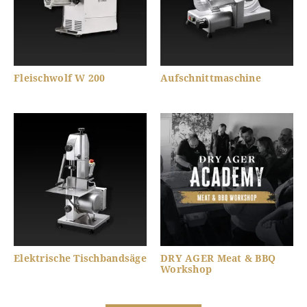
Fleischwolf W 200
Aufschnittmaschine
Elektrische Tischbandsäge
DRY AGER Meat & BBQ
Workshop