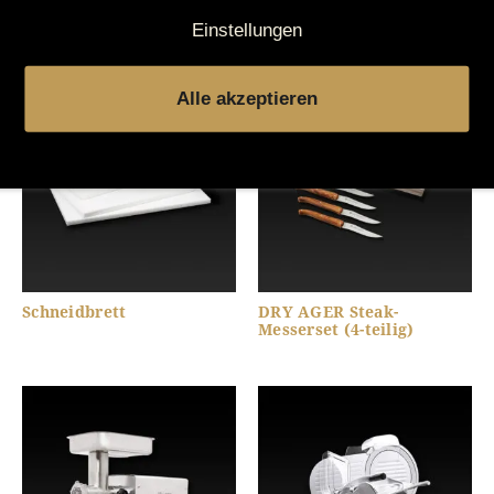
Metzger-Messerset (3-
Spalter Hackebeil
teilig)
Einstellungen
Alle akzeptieren
Schneidbrett
DRY AGER Steak-
Messerset (4-teilig)